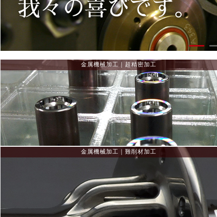
我々の喜びです。
独自ブランドが
近藤機械製作所が最も得意とする超精密加工。
過去の事例をご紹介します。
>>クリックで見る
金属機械加工｜超精密加工
民間航空機用ジェットエンジン用
軸受け部品をはじめとした難加工形状。
これまで私たちが取り組んできた事例をご紹介します。
>>クリックで見る
金属機械加工｜難削材加工