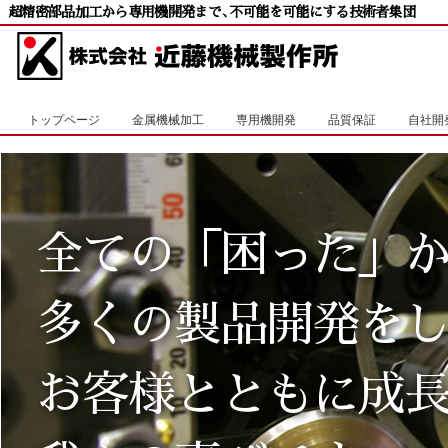
超精密部品加工から専用機開発まで
、
不可能を可能にする技術者集団
トップページ
金属機械加工
専用機開発
品質保証
自社開
全ての「困った」
70
多くの製品開発を
超精密加工への
お客様とともに成
こだわりから生